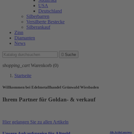
Südafrika
USA
Deutschland
Silberbarren
Versilberte Bestecke
Silberankauf
Zinn
Diamanten
News

Suche
shopping_cart
Warenkorb
(0)
Startseite
Willkommen bei Edelmetallhandel Grünwald Wiesbaden
Ihrem Partner für Goldan- & verkauf
Hier gelangen Sie zu allen Artikeln
Unsere Ankaufspreise für
Altgold
Alle Artikel anzeigen