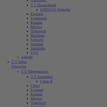
Australien


Deutschland
UN­ES­CO Welt­er­be
England
Frankreich
Kanada
Mexico
Österreich
Russland
Schweiz
Sonstige
Südafrika
USA
Altgold


Silber
Übersicht


Silbermünzen


Australien
Lunar II
China
England
Kanada
Mexico
Österreich