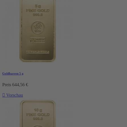
Goldbarren 5 g
Preis
644,56 €

Vorschau