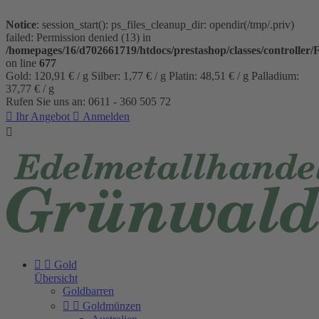
Notice
: session_start(): ps_files_cleanup_dir: opendir(/tmp/.priv)
failed: Permission denied (13) in
/homepages/16/d702661719/htdocs/prestashop/classes/controller/
on line
677
Gold: 120,91 € / g
Silber: 1,77 € / g
Platin: 48,51 € / g
Palladium:
37,77 € / g
Rufen Sie uns an:
0611 - 360 505 72

Ihr Angebot

Anmelden



Gold
Übersicht
Goldbarren


Goldmünzen