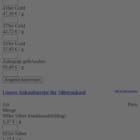
416er Gold
47,39 € / g
375er Gold
42,72 € / g
333er Gold
37,93 € / g
Zahngold gelb/sauber
69,49 € / g
Angebot berechnen
Unsere Ankaufspreise für
Silberankauf
Alle Artikel anzeigen
Art
Preis
Menge
999er Silber (bankhandelsfähig)
1,37 € / g
925er Silber
1,27 € / g