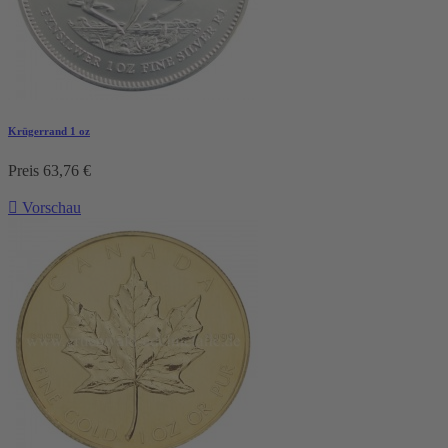
Krügerrand 1 oz
Preis
63,76 €

Vorschau