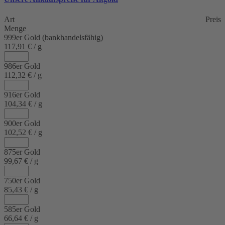
Art
Preis
Menge
999er Gold (bankhandelsfähig)
117,91 € / g
986er Gold
112,32 € / g
916er Gold
104,34 € / g
900er Gold
102,52 € / g
875er Gold
99,67 € / g
750er Gold
85,43 € / g
585er Gold
66,64 € / g