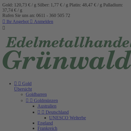
Gold: 120,73 € / g
Silber: 1,77 € / g
Platin: 48,47 € / g
Palladium:
37,74 € / g
Rufen Sie uns an:
0611 - 360 505 72

Ihr Angebot

Anmelden



Gold
Übersicht
Goldbarren


Goldmünzen
Australien


Deutschland
UN­ES­CO Welt­er­be
England
Frankreich