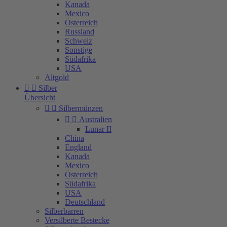
Kanada
Mexico
Österreich
Russland
Schweiz
Sonstige
Südafrika
USA
Altgold


Silber
Übersicht


Silbermünzen


Australien
Lunar II
China
England
Kanada
Mexico
Österreich
Südafrika
USA
Deutschland
Silberbarren
Versilberte Bestecke