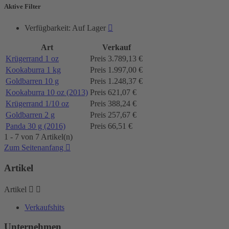
Aktive Filter
Verfügbarkeit: Auf Lager

Art
Verkauf
Krügerrand 1 oz
Preis
3.789,13 €
Kookaburra 1 kg
Preis
1.997,00 €
Goldbarren 10 g
Preis
1.248,37 €
Kookaburra 10 oz (2013)
Preis
621,07 €
Krügerrand 1/10 oz
Preis
388,24 €
Goldbarren 2 g
Preis
257,67 €
Panda 30 g (2016)
Preis
66,51 €
1 - 7 von 7 Artikel(n)
Zum Seitenanfang

Artikel
Artikel


Verkaufshits
Unternehmen