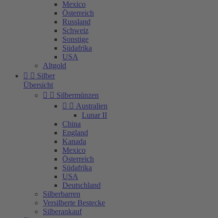
Mexico
Österreich
Russland
Schweiz
Sonstige
Südafrika
USA
Altgold


Silber
Übersicht


Silbermünzen


Australien
Lunar II
China
England
Kanada
Mexico
Österreich
Südafrika
USA
Deutschland
Silberbarren
Versilberte Bestecke
Silberankauf