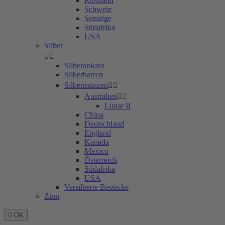
Russland
Schweiz
Sonstige
Südafrika
USA
Silber


Silberankauf
Silberbarren
Silbermünzen


Australien


Lunar II
China
Deutschland
England
Kanada
Mexico
Österreich
Südafrika
USA
Versilberte Bestecke
Zinn

OK