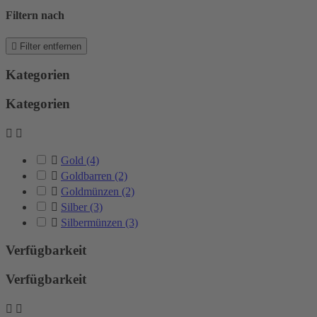
Filtern nach

Filter entfernen
Kategorien
Kategorien



Gold
(4)

Goldbarren
(2)

Goldmünzen
(2)

Silber
(3)

Silbermünzen
(3)
Verfügbarkeit
Verfügbarkeit

