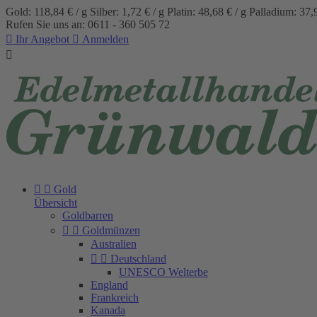
Gold: 118,84 € / g
Silber: 1,72 € / g
Platin: 48,68 € / g
Palladium: 37,9
Rufen Sie uns an:
0611 - 360 505 72

Ihr Angebot

Anmelden



Gold
Übersicht
Goldbarren


Goldmünzen
Australien


Deutschland
UN­ES­CO Welt­er­be
England
Frankreich
Kanada