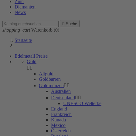
Zinn
Diamanten
News

Suche
shopping_cart
Warenkorb
(0)
Startseite
Edelmetall Preise
Gold


Altgold
Goldbarren
Goldmünzen


Australien
Deutschland


UN­ES­CO Welt­er­be
England
Frankreich
Kanada
Mexico
Österreich