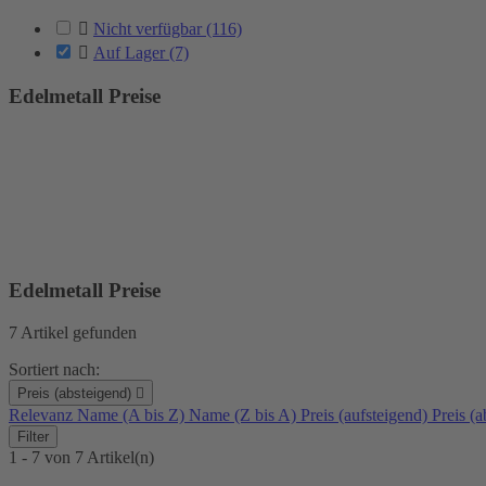

Nicht verfügbar
(116)

Auf Lager
(7)
Edelmetall Preise
Gold und Silberankauf in Wiesbaden. Berechnen Sie Ihre Edelmetall
Für Altgold, Goldbarren, Anlagemünzen, Silber, versilberte Bestecke
In unserem Sortiment finden Sie Barren und Münzen aus Gold und S
Wir freuen uns auf Ihren Besuch
Edelmetall Preise
7 Artikel gefunden
Sortiert nach:
Preis (absteigend)

Relevanz
Name (A bis Z)
Name (Z bis A)
Preis (aufsteigend)
Preis (a
Filter
1 - 7 von 7 Artikel(n)