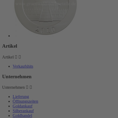
Artikel
Artikel


Verkaufshits
Unternehmen
Unternehmen


Lieferung
Öffnungszeiten
Goldankauf
Silberankauf
Goldhandel