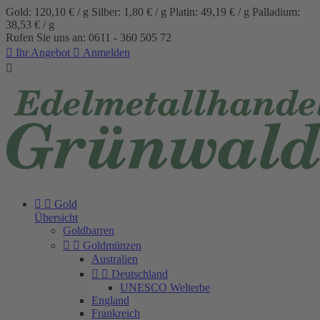
Gold: 120,10 € / g
Silber: 1,80 € / g
Platin: 49,19 € / g
Palladium:
38,53 € / g
Rufen Sie uns an:
0611 - 360 505 72

Ihr Angebot

Anmelden



Gold
Übersicht
Goldbarren


Goldmünzen
Australien


Deutschland
UN­ES­CO Welt­er­be
England
Frankreich