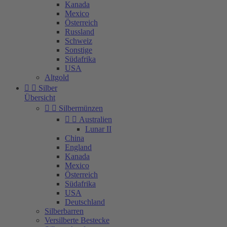
Kanada
Mexico
Österreich
Russland
Schweiz
Sonstige
Südafrika
USA
Altgold


Silber
Übersicht


Silbermünzen


Australien
Lunar II
China
England
Kanada
Mexico
Österreich
Südafrika
USA
Deutschland
Silberbarren
Versilberte Bestecke