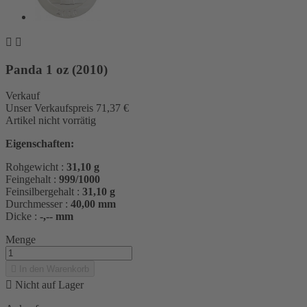


Panda 1 oz (2010)
Verkauf
Unser Verkaufspreis
71,37 €
Artikel nicht vorrätig
Eigenschaften:
Rohgewicht :
31,10 g
Feingehalt :
999/1000
Feinsilbergehalt :
31,10 g
Durchmesser :
40,00 mm
Dicke :
-,-- mm
Menge

In den Warenkorb

Nicht auf Lager