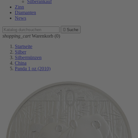
Silberankauf
Zinn
Diamanten
News

Suche
shopping_cart
Warenkorb
(0)
Startseite
Silber
Silbermünzen
China
Panda 1 oz (2010)